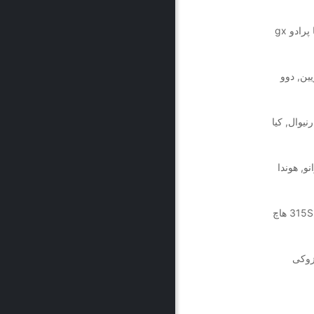
ام جی 6, ام وی ام 350, برلیانس H320, برلیانس H330, پراید صبا, پروتون Gen2, پروتون ویرا, پژو آر دی RD, پیکان, تندر پیکاپ, تویوتا پرادو gx
 چری FX35 اینفینیتی, چری تیگو ام وی ام X33S, چری کویین, دوو
کیا کارنیوال, کیا
نو, هوندا
وانت باردو پیکان پیکاپ, وانت مزدا, ولکس c30, ون سوایست دلیکا, ام جی 550, ام جی gs, ام وی ام 315, ام وی ام 315h, ام وی ام 315S هاچ
ولیوس, سوزوکی