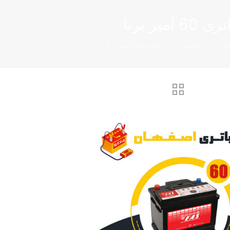
ری 60 آمپر برنا
لی
محصول
باتری 60 آمپر برنا