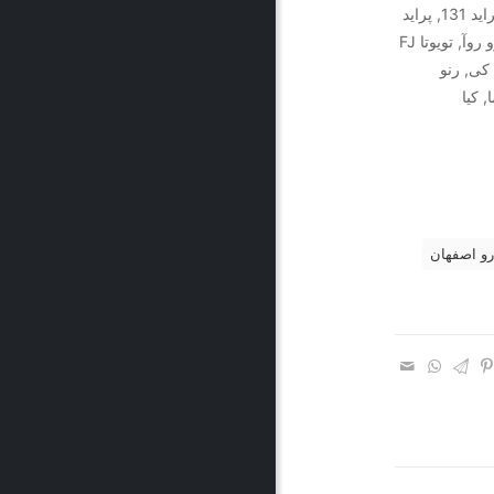
550, ام وی ام X33S, بنز a150, بنز B150, پراید, پراید 111, پراید 131, پراید
132, پراید 141, پراید 151, پژو 206, پژو 206 sd, پژو 207, پژو روآ, تویوتا FJ
ا, رنو پی کی, رنو
 کیا
رو اصفهان