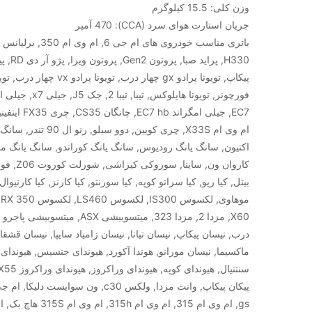
وزن کلی: 15.5 کیلوگرم
جریان استارت هوای سرد (CCA): 470 آمپر
H330, پراید صبا,
پیکاپ, تویوتا پرادو gx چهار درب, تویوتا
فورچونر, تویوتا هایلوکس, تیبا, تیبا 2
EC7, جیلی امگراند hb
ام وی ام X33S, چری کویین, دوو سیلو, رنو ال 
اکتیون, سانگ یانگ رودیوس, سانگ یانگ کوراندو, سانگ یانگ مو
کاروان ون, ساینا,
بیتل, کیا ریو, کیا سراتو کوپه, کیا سورنتو, کیا کارنز, کیا کارنیوال,
موه
X60, مزدا 2, مزدا 323, میتسوبیشی ASX, میتسوبیشی 
درب, نیسان پیکاپ, نیسان تیانا, نیسان زامیاد سایپا, نیسان قشقا
ماکسیما, نیسان مورانو, هوندا آکورد, هیوندای جنسیس, هیوندای
gs, ام وی ام 315, ام وی ام 315h, ام 