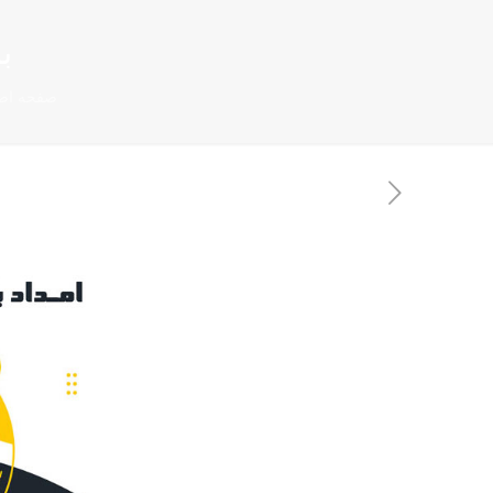
بات
صفحه اص