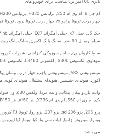
باتری 60 آمپر برنا مناسب برای خودرو های :
چهار درب, تویوتا پرادو vx چهار درب, تویوتا پرویا, تویوتا فورچونر, تویوتا هایلوکس, تیبا, تیبا 2,
سیلو, رنو ال 90 تندر, سانگ یانگ اکتیون, سانگ یانگ رودیوس, سانگ یانگ کوراندو, سانگ یانگ موسو,
موهاوی, لکسوس IS300, لکسوس LS460, لکسوس RX 350, لیفان X60, مزدا 2, مزدا 323,
میتسوبیشی ASX, میتسوبیشی پاجرو چهار درب, نی
آکورد, هیوندای جنسیس, هیوندای سنتنیال, هیوندای کوپه, هیوند
بک, ام وی ام 550, ام وی ام X33S, بنز a150, بنز B150, پراید, پراید 111, پراید 131, پراید 132, پراید 141, پراید 151,
ویتارا, سیتروئن زانتیا, فیات سی ینا, کیا اپتیما, کیا اپیروس,
می باشد.