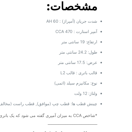
مشخصات:
شدت جریان (آمپراژ) : 60 AH
آمپر استارت : 470 CCA
ارتفاع: 19 سانتی متر
طول: 24.2 سانتی متر
عرض: 17.5 سانتی متر
قالب باتری : قالب L2
نوع: مکانیزم سیلد (اتمی)
ولتاژ: 12 ولت
چینش قطب ها: قطب چپ (موافق), قطب راست (مخالف
*شاخص CCA به میزان آمپری گفته می شود که یک باتری 12 ولتی می تواند در دمای صفر درجه فارنهایت برای مدت زمان 30 دقیقه تولید کند.
____________________________