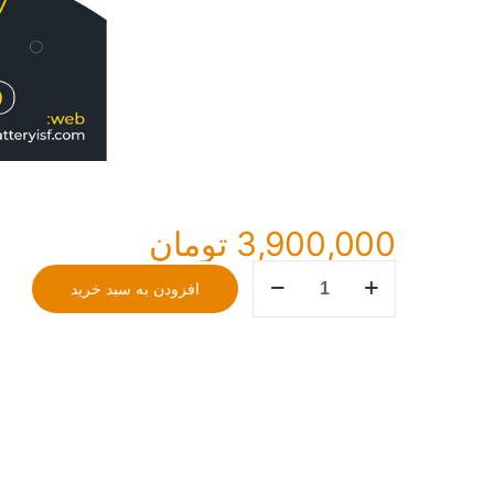
3,900,000
تومان
باتری
افزودن به سبد خرید
60
آمپر
برنا
عدد