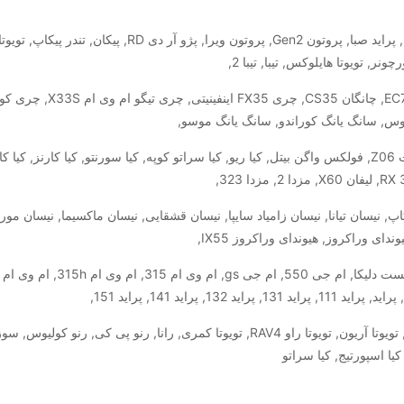
جک J5, جیلی x7, جیلی امگراند EC7, جیلی امگراند EC7 hb, چانگان CS35,
سایپا کاروان ون, ساینا, سوزوکی کیزاشی, شورلت کوروت Z06, فولکس واگن بیتل, کیا ریو, کیا سراتو کوپه, کیا سورنتو, کیا کارنز, 
سان پیکاپ, نیسان تیانا, نیسان زامیاد سایپا, نیسان قشقایی, نیسان ماکسیما, نیسان مورا
ای وراکروز, هیوندای وراکروز IX55,
پژو 206, پژو 206 sd, پژو 207, پژو روآ, تویوتا FJ کروزر, تویوتا آریون, تویوتا راو RAV4, تویوتا کمری, رانا, رنو پی کی, رنو ک
 کیا اسپورتیج, کیا سراتو