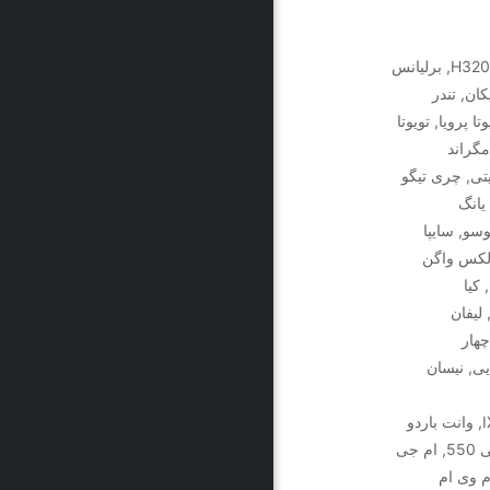
باتری مناسب خودروی های ام جی 6, ام وی ام 350, برلیانس H320, برلیانس
 پروتون Gen2, پروتون ویرا, پژو آر دی RD, پیکان, تندر
 پرادو vx چهار درب, تویوتا پرویا, تویوتا
, جک J5, جیلی x7, جیلی امگراند
EC7 , چانگان CS35, چری FX35 اینفینیتی, چری تیگو
90 تندر, سانگ یانگ
سو, سایپا
 سوزوکی کیزاشی, شورلت کوروت Z06, فولکس واگن
 کیا
اوی, لکسوس IS300, لکسوس LS460, لکسوس RX 350, لیفان
پاجرو چهار
یی, نیسان
سنتنیال, هیوندای کوپه, هیوندای وراکروز, هیوندای وراکروز IX55, وانت باردو
پیکان پیکاپ, وانت مزدا, ولکس c30, ون سوایست دلیکا, ام جی 550, ام جی
وی ام 315S هاچ بک, ام وی ام