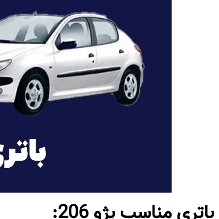
باتری مناسب پژو 206: