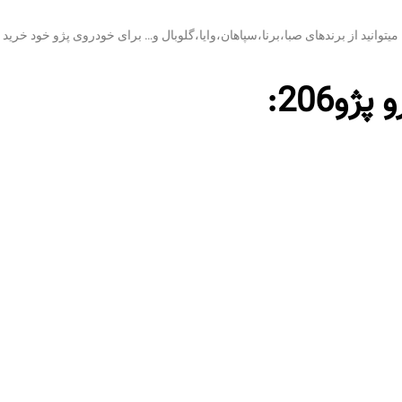
5 آمپر یا 55 آمپر استفاده می شود. شما میتوانید از برندهای صبا،برنا،سپاهان،وایا،گلوبال و… برای خودروی پژو
و206: