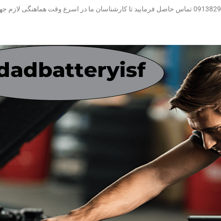
برای استفاده از خدمات تعویض باتری در محل کافی است با شماره تلفن 09138293541 تماس حاصل فرمایید تا کارشناسان ما در ا