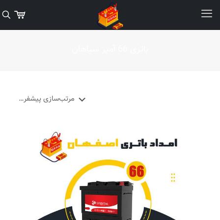
باتری 66 آمپر سپاهان